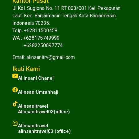
Kantor Pusat
Jl Kol. Sugiono No. 11 RT 003/001 Kel. Pekapuran
Laut, Kec. Banjarmasin Tengah Kota Banjarmasin,
Indonesia 70235.
Telp. +62811500458
WA :
+628175749999
+6282250097774
Email:
alinsanitrv@gmail.com
Ikuti Kami
Al Insani Chanel
Alinsan Umrahhaji
Alinsanitravel
Alinsanitravel03(office)
Alinsanitravel
alinsanitravel03 (office)