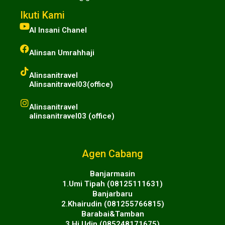
Ikuti Kami
Al Insani Chanel
Alinsan Umrahhaji
Alinsanitravel
Alinsanitravel03(office)
Alinsanitravel
alinsanitravel03 (office)
Agen Cabang
Banjarmasin
1.Umi Tipah (08125111631)
Banjarbaru
2.Khairudin (081255766815)
Barabai&Tamban
3.Hj Udin (085248171675)