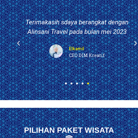
Terimakasih sdaya berangkat dengan
Alinsani Travel pada bulan mei 2023
.
Elkamil
CEO DIM Kreatif
PILIHAN PAKET WISATA