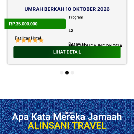
UMRAH BERKAH 10 OKTOBER 2026
Program
RP.35.000.000
12
Fasilitas Hotel
Pesawat
GARUDA INDONESIA
LIHAT DETAIL
1
2
3
Testimoni
Apa Kata Mereka Jamaah
ALINSANI TRAVEL