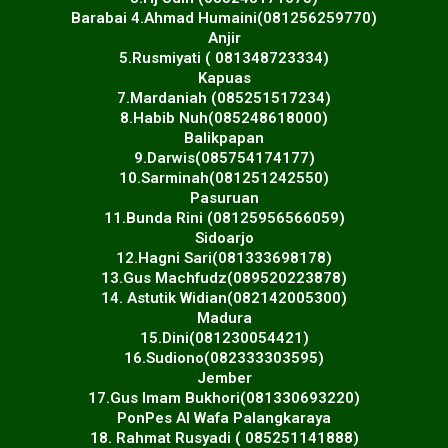
Barabai 4.Ahmad Humaini(081256259770)
Anjir
5.Rusmiyati ( 081348723334)
Kapuas
7.Mardaniah (085251517234)
8.Habib Nuh(085248618000)
Balikpapan
9.Darwis(085754174177)
10.Sarminah(081251242550)
Pasuruan
11.Bunda Rini (08125956566059)
Sidoarjo
12.Hagni Sari(081333698178)
13.Gus Machfudz(089520223878)
14. Astutik Widian(082142005300)
Madura
15.Dini(081230054421)
16.Sudiono(082333303595)
Jember
17.Gus Imam Bukhori(081330693220)
PonPes Al Wafa Palangkaraya
18. Rahmat Rusyadi ( 085251141888)