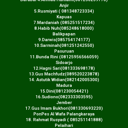
Anjir
5.Rusmiyati ( 081348723334)
Kapuas
7.Mardaniah (085251517234)
8.Habib Nuh(085248618000)
Balikpapan
9.Darwis(085754174177)
10.Sarminah(081251242550)
Pasuruan
11.Bunda Rini (08125956566059)
Sidoarjo
12.Hagni Sari(081333698178)
13.Gus Machfudz(089520223878)
14. Astutik Widian(082142005300)
Madura
15.Dini(081230054421)
16.Sudiono(082333303595)
Jember
17.Gus Imam Bukhori(081330693220)
PonPes Al Wafa Palangkaraya
18. Rahmat Rusyadi ( 085251141888)
Pelaihari