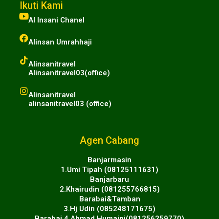
Ikuti Kami
Al Insani Chanel
Alinsan Umrahhaji
Alinsanitravel
Alinsanitravel03(office)
Alinsanitravel
alinsanitravel03 (office)
Agen Cabang
Banjarmasin
1.Umi Tipah (08125111631)
Banjarbaru
2.Khairudin (081255766815)
Barabai&Tamban
3.Hj Udin (085248171675)
Barabai 4.Ahmad Humaini(081256259770)